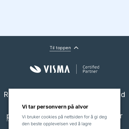
Til toppen
Ring oss på
22 79 03 90
eller send
oss en epost til
Vi tar personvern på alvor
post@connecthrm.no
, så hjelper
Vi bruker cookies på nettsiden for å gi deg
den beste opplevelsen ved å lagre
vi deg!